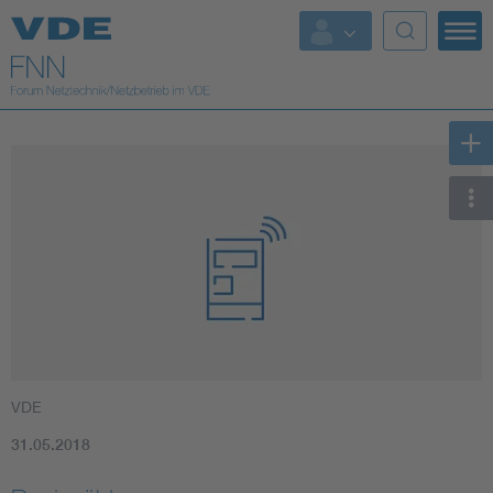
Top Themen
Fokusthemen
Energy
AI & Digital Trust
Health
Mobility
VDE
Standards
31.05.2018
Weitere Themen