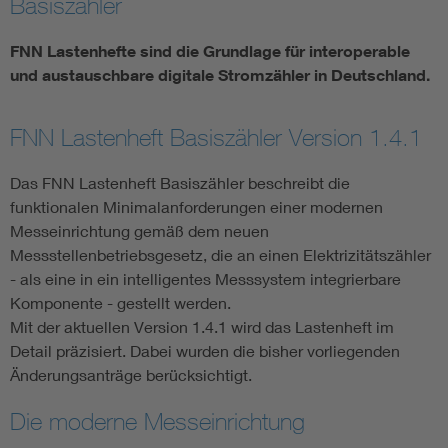
Basiszähler
Vom Netz zum System
FNN Lastenhefte sind die Grundlage für interoperable
und austauschbare digitale Stromzähler in Deutschland.
Digitalisierung und Metering
FNN Lastenheft Basiszähler Version 1.4.1
Versorgungsqualität Stromnetze
Das FNN Lastenheft Basiszähler beschreibt die
Innovative Netztechnologien
funktionalen Minimalanforderungen einer modernen
Messeinrichtung gemäß dem neuen
Messstellenbetriebsgesetz, die an einen Elektrizitätszähler
Umwelt- und Naturschutz
- als eine in ein intelligentes Messsystem integrierbare
Komponente - gestellt werden.
Regelsetzung
Mit der aktuellen Version 1.4.1 wird das Lastenheft im
Detail präzisiert. Dabei wurden die bisher vorliegenden
Änderungsanträge berücksichtigt.
Die moderne Messeinrichtung