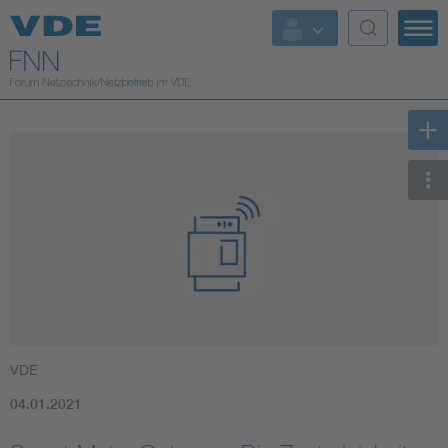
Top Themen
Fokusthemen
Energy
AI & Digital Trust
Health
Mobility
VDE
Standards
04.01.2021
Weitere Themen