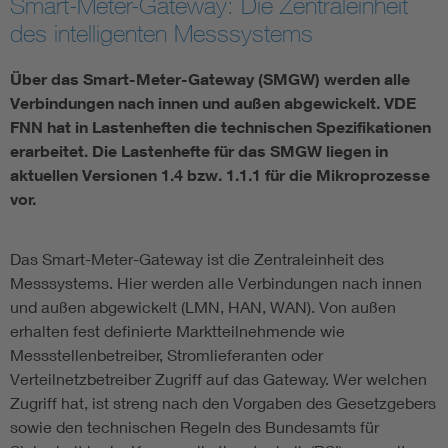
Smart-Meter-Gateway: Die Zentraleinheit
des intelligenten Messsystems
Vom Netz zum System
Über das Smart-Meter-Gateway (SMGW) werden alle
Digitalisierung und Metering
Verbindungen nach innen und außen abgewickelt. VDE
FNN hat in Lastenheften die technischen Spezifikationen
Versorgungsqualität Stromnetze
erarbeitet. Die Lastenhefte für das SMGW liegen in
aktuellen Versionen 1.4 bzw. 1.1.1 für die Mikroprozesse
vor.
Innovative Netztechnologien
Das Smart-Meter-Gateway ist die Zentraleinheit des
Umwelt- und Naturschutz
Messsystems. Hier werden alle Verbindungen nach innen
und außen abgewickelt (LMN, HAN, WAN). Von außen
Regelsetzung
erhalten fest definierte Marktteilnehmende wie
Messstellenbetreiber, Stromlieferanten oder
Verteilnetzbetreiber Zugriff auf das Gateway. Wer welchen
Zugriff hat, ist streng nach den Vorgaben des Gesetzgebers
sowie den technischen Regeln des Bundesamts für