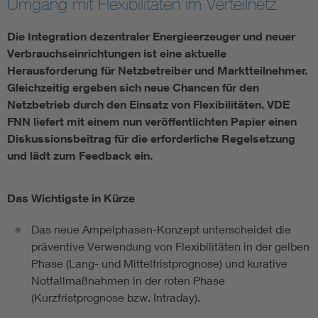
Umgang mit Flexibilitäten im Verteilnetz
Vom Netz zum System
Die Integration dezentraler Energieerzeuger und neuer
Verbrauchseinrichtungen ist eine aktuelle
Digitalisierung und Metering
Herausforderung für Netzbetreiber und Marktteilnehmer.
Gleichzeitig ergeben sich neue Chancen für den
Netzbetrieb durch den Einsatz von Flexibilitäten. VDE
Versorgungsqualität Stromnetze
FNN liefert mit einem nun veröffentlichten Papier einen
Diskussionsbeitrag für die erforderliche Regelsetzung
Innovative Netztechnologien
und lädt zum Feedback ein.
Umwelt- und Naturschutz
Das Wichtigste in Kürze
Regelsetzung
Das neue Ampelphasen-Konzept unterscheidet die
präventive Verwendung von Flexibilitäten in der gelben
Phase (Lang- und Mittelfristprognose) und kurative
Notfallmaßnahmen in der roten Phase
(Kurzfristprognose bzw. Intraday).