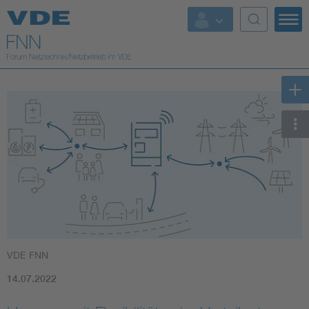
Top Themen
Fokusthemen
Energy
AI & Digital Trust
Health
Mobility
VDE FNN
Standards
14.07.2022
Weitere Themen