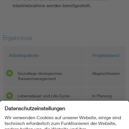
Inbetriebnahme werden bereitgestellt.
Ergebnisse
Arbeitspakete
Projektstand
Grundlage ökologisches
Abgeschlossen
Trassenmanagement
Lebensdauer und Life-Cycle-
In Planung
Costs von Anlagen
Nachhaltiger Netzbetrieb
In Planung