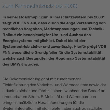
Zum Klimaschutznetz bis 2030
Vom Netz zum System
In seiner Roadmap "Zum Klimaschutzsystem bis 2030"
Digitalisierung und Metering
zeigt VDE FNN auf, dass durch die enge Verzahnung von
rechtlichen Vorgaben, Marktanpassungen und Technik-
Rollout ein beschleunigter Um- und Ausbau des
Versorgungsqualität Stromnetze
Energiesystems möglich ist. Dabei bleibt der
Systembetrieb sicher und zuverlässig. Hierfür prägt VDE
Innovative Netztechnologien
FNN wesentliche Grundpfeiler für die Systemstabilität,
welche auch Bestandteil der Roadmap Systemstabilität
des BMWK wurden.
Umwelt- und Naturschutz
Regelsetzung
Die Dekarbonisierung geht mit zunehmender
Elektrifizierung des Verkehrs- und Wärmesektors sowie der
Industrie einher und führt zu einem wachsenden Bedarf an
erneuerbarem Strom. E-Mobilität und Wärmepumpen
bringen zusätzliche Herausforderungen für die
Systemintegration mit sich, bieten aber auch zusätzliche