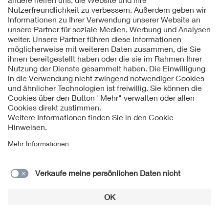
Nachhaltigkeit in allen
In Planung
Dokumenten
Einsatz SF6-freie Alternativen
In Arbeit
Langlebigkeit iMSys: updatefähig,
In Arbeit
modular und kreislauforientiert
Netzrückwirkungen Studie
In Arbeit
Arbeitsschutz Krisenmanagement
In Arbeit
Pandemie
Regelung für Flexumer
In Arbeit