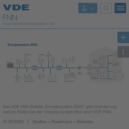
Top Themen
Fokusthemen
Energy
AI & Digital Trust
Health
Mobility
Das VDE FNN Zielbild „Energiesystem 2030“ gibt Orientierung,
Standards
welche Rollen bei der Umsetzung betroffen sind
| VDE FNN
31.03.2022
Studien + Roadmaps + Hinweise
Weitere Themen