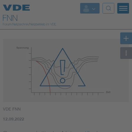
Top Themen
Fokusthemen
Energy
AI & Digital Trust
Health
Mobility
VDE FNN
Standards
12.09.2022
Weitere Themen