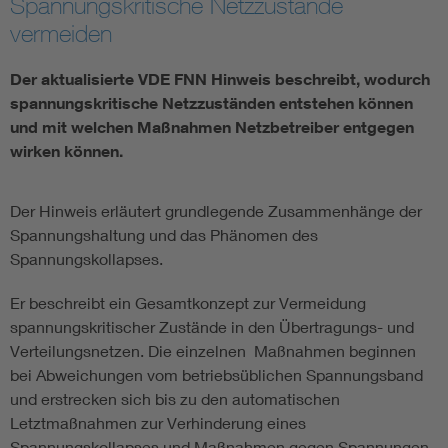
Spannungskritische Netzzustände
vermeiden
Vom Netz zum System
Der aktualisierte VDE FNN Hinweis beschreibt, wodurch
Digitalisierung und Metering
spannungskritische Netzzuständen entstehen können
und mit welchen Maßnahmen Netzbetreiber entgegen
Versorgungsqualität Stromnetze
wirken können.
Innovative Netztechnologien
Der Hinweis erläutert grundlegende Zusammenhänge der
Spannungshaltung und das Phänomen des
Spannungskollapses.
Umwelt- und Naturschutz
Er beschreibt ein Gesamtkonzept zur Vermeidung
Regelsetzung
spannungskritischer Zustände in den Übertragungs- und
Verteilungsnetzen. Die einzelnen Maßnahmen beginnen
bei Abweichungen vom betriebsüblichen Spannungsband
und erstrecken sich bis zu den automatischen
Letztmaßnahmen zur Verhinderung eines
Spannungskollapses und Maßnahmen gegen Spannungen,