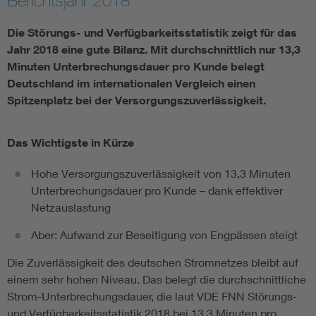
Berichtsjahr 2018
Vom Netz zum System
Die Störungs- und Verfügbarkeitsstatistik zeigt für das
Jahr 2018 eine gute Bilanz. Mit durchschnittlich nur 13,3
Digitalisierung und Metering
Minuten Unterbrechungsdauer pro Kunde belegt
Deutschland im internationalen Vergleich einen
Spitzenplatz bei der Versorgungszuverlässigkeit.
Versorgungsqualität Stromnetze
Das Wichtigste in Kürze
Innovative Netztechnologien
Hohe Versorgungszuverlässigkeit von 13,3 Minuten
Umwelt- und Naturschutz
Unterbrechungsdauer pro Kunde – dank effektiver
Netzauslastung
Regelsetzung
Aber: Aufwand zur Beseitigung von Engpässen steigt
Die Zuverlässigkeit des deutschen Stromnetzes bleibt auf
einem sehr hohen Niveau. Das belegt die durchschnittliche
Strom-Unterbrechungsdauer, die laut VDE FNN Störungs-
und Verfügbarkeitsstatistik 2018 bei 13,3 Minuten pro