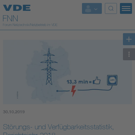
Top Themen
Fokusthemen
Energy
AI & Digital Trust
Health
Mobility
30.10.2019
Standards
Störungs- und Verfügbarkeitsstatistik,
Weitere Themen