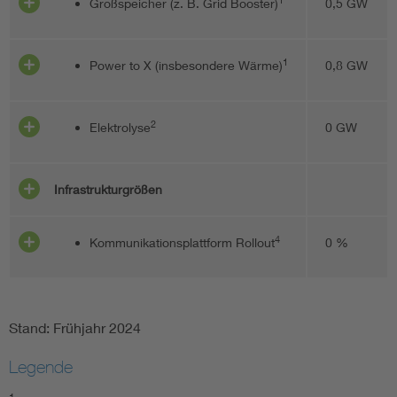
Großspeicher (z. B. Grid Booster)
0,5 GW
1
Power to X (insbesondere Wärme)
0,8 GW
2
Elektrolyse
0 GW
Infrastrukturgrößen
4
Kommunikationsplattform Rollout
0 %
Stand: Frühjahr 2024
Legende