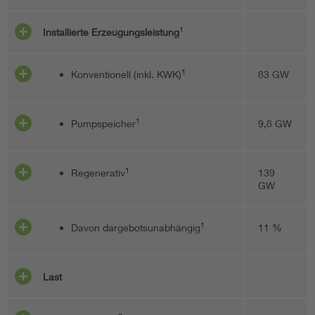
1
Installierte Erzeugungsleistung
1
Konventionell (inkl. KWK)
83 GW
1
Pumpspeicher
9,8 GW
1
Regenerativ
139
GW
1
Davon dargebotsunabhängig
11 %
Last