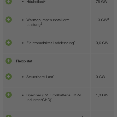
2
Höchstlast
78 GW
3
Wärmepumpen installierte
13 GW
2
Leistung
1
Elektromobilität Ladeleistung
0,6 GW
Flexibilität
1
Steuerbare Last
0 GW
Speicher (PV, Großbatterie, DSM
1,3 GW
1
Industrie/GHD)
1