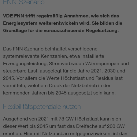
FNN Szenario
Vom Netz zum System
VDE FNN trifft regelmäßig Annahmen, wie sich das
Energiesystem weiterentwickeln wird. Sie bilden die
Digitalisierung und Metering
Grundlage für die vorausschauende Regelsetzung.
Versorgungsqualität Stromnetze
Das FNN Szenario beinhaltet verschiedene
systemrelevante Kennzahlen, etwa installierte
Innovative Netztechnologien
Erzeugungsleistung, Stromverbrauch Wärmepumpen und
steuerbare Last, ausgelegt für die Jahre 2021, 2030 und
2045. Vor allem die Werte Höchstlast und Residuallast
Umwelt- und Naturschutz
vermitteln, welchem Druck der Netzbetrieb in den
kommenden Jahren bis 2045 ausgesetzt sein kann.
Regelsetzung
Flexibilitätspotenziale nutzen
Ausgehend von 2021 mit 78 GW Höchstlast kann sich
dieser Wert bis 2045 um fast das Dreifache auf 200 GW
erhöhen. Hier mit Netzausbau entgegenzuwirken, ist das