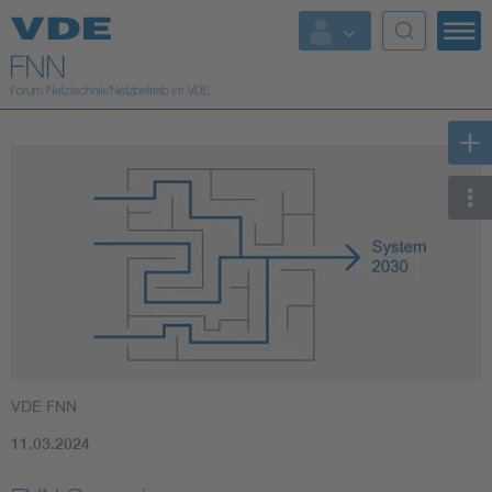
Top Themen
Fokusthemen
Energy
AI & Digital Trust
Health
Mobility
VDE FNN
Standards
11.03.2024
Weitere Themen