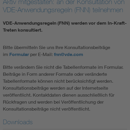
Aktiv mitgestalten: an der Konsultation von
VDE-Anwendungsregeln (FNN) teilnehmen
Vom Netz zum System
VDE-Anwendungsregeln (FNN) werden vor dem In-Kraft-
Digitalisierung und Metering
Treten konsultiert.
Versorgungsqualität Stromnetze
Bitte übermitteln Sie uns Ihre Konsultationsbeiträge
im
Formular
per E-Mail:
fnn@vde.com
Innovative Netztechnologien
Bitte verändern Sie nicht die Tabellenformate im Formular.
Beiträge in Form anderer Formate oder veränderte
Umwelt- und Naturschutz
Tabellenformate können nicht berücksichtigt werden.
Konsultationsbeiträge werden auf der Internetseite
Regelsetzung
veröffentlicht. Kontaktdaten dienen ausschließlich für
Rückfragen und werden bei Veröffentlichung der
Konsultationsbeiträge nicht veröffentlicht.
Downloads