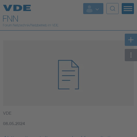
Top Themen
Fokusthemen
Energy
AI & Digital Trust
Health
Mobility
VDE
Standards
08.05.2024
Weitere Themen