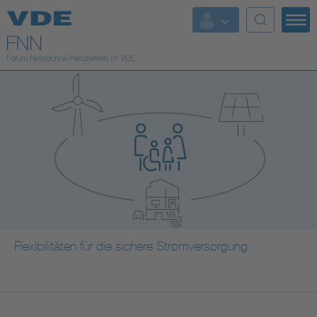
Top Themen
Fokusthemen
Energy
AI & Digital Trust
Health
Mobility
Flexibilitäten für die sichere Stromversorgung
Standards
Weitere Themen