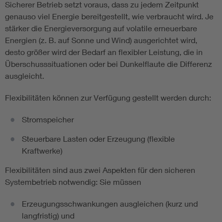
Sicherer Betrieb setzt voraus, dass zu jedem Zeitpunkt
genauso viel Energie bereitgestellt, wie verbraucht wird. Je
Vom Netz zum System
stärker die Energieversorgung auf volatile erneuerbare
Energien (z. B. auf Sonne und Wind) ausgerichtet wird,
Digitalisierung und Metering
desto größer wird der Bedarf an flexibler Leistung, die in
Überschusssituationen oder bei Dunkelflaute die Differenz
Versorgungsqualität Stromnetze
ausgleicht.
Flexibilitäten können zur Verfügung gestellt werden durch:
Innovative Netztechnologien
Stromspeicher
Umwelt- und Naturschutz
Steuerbare Lasten oder Erzeugung (flexible
Kraftwerke)
Regelsetzung
Flexibilitäten sind aus zwei Aspekten für den sicheren
Systembetrieb notwendig: Sie müssen
Erzeugungsschwankungen ausgleichen (kurz und
langfristig) und