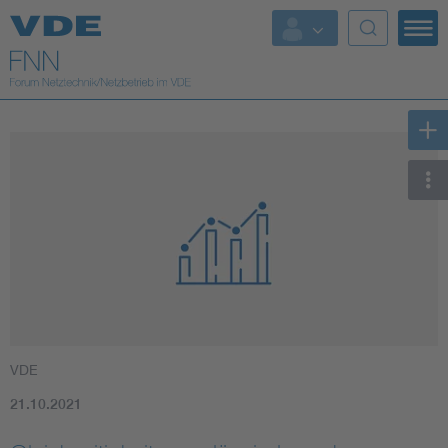
Top Themen
Fokusthemen
Energy
AI & Digital Trust
Health
Mobility
VDE
Standards
21.10.2021
Weitere Themen