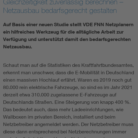
Gleichzeitigkeit zuverlässig berechnen –
Netzausbau bedarfsgerecht gestalten
Vom Netz zum System
Auf Basis einer neuen Studie stellt VDE FNN Netzplanern
Digitalisierung und Metering
ein hilfreiches Werkzeug für die alltägliche Arbeit zur
Verfügung und unterstützt damit den bedarfsgerechten
Versorgungsqualität Stromnetze
Netzausbau.
Innovative Netztechnologien
Schaut man auf die Statistiken des Kraftfahrtbundesamtes,
erkennt man unschwer, dass die E-Mobilität in Deutschland
einen massiven Hochlauf erfährt. Waren es 2019 noch gut
Umwelt- und Naturschutz
80.000 rein elektrische Fahrzeuge, so sind es im Jahr 2021
derzeit etwa 310.000 zugelassene E-Fahrzeuge auf
Regelsetzung
Deutschlands Straßen. Eine Steigerung von knapp 400 %.
Das bedeutet auch, dass mehr Ladeeinrichtungen, wie
Wallboxen im privaten Bereich, installiert und beim
Netzbetreiber angemeldet werden. Der Netzbetreiber muss
diese dann entsprechend bei Netzberechnungen immer