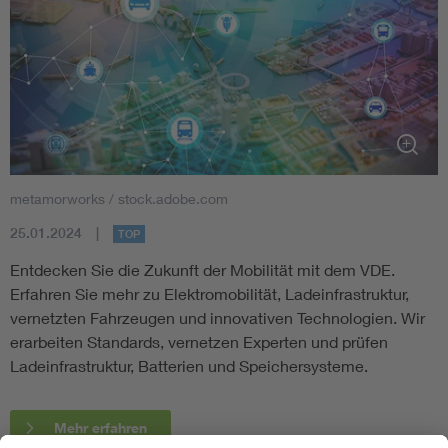
metamorworks / stock.adobe.com
25.01.2024
TOP
Entdecken Sie die Zukunft der Mobilität mit dem VDE.
Erfahren Sie mehr zu Elektromobilität, Ladeinfrastruktur,
vernetzten Fahrzeugen und innovativen Technologien. Wir
erarbeiten Standards, vernetzen Experten und prüfen
Ladeinfrastruktur, Batterien und Speichersysteme.
Mehr erfahren