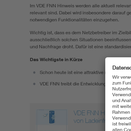
Im VDE FNN Hinweis werden alle aktuell relevan
relevant sind. Dabei wird insbesondere darauf 
notwendigen Funktionalitäten einzugehen.
Wichtig ist, dass es dem Netzbetreiber im Zielbi
ausschließlich solchen Situationen beeinflusse
und Nachfrage droht. Dafür ist eine standardisi
Das Wichtigste in Kürze
Schon heute ist eine attraktive netzdienlic
VDE FNN treibt die Entwicklung der Kommun
VDE FNN Hinweis Ziel
von Ladeinfrastruktur