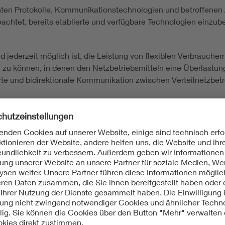
ten Protokolle, Kommunikationstechnologien und betroffenen Ak
geachtet, bereits etablierte und verfügbare Technologien einz
ld jederzeit möglich ist, die Leistung von flexiblen Verbrauche
n zu können, in denen den Netzbetriebsmitteln eine Überlastu
erte und bidirektionale Kommunikation zwischen Verteilnetzbet
he Steuerung mit verfügbarer Technik möglich
ikationsstandards und im Zielbild referenzierte Komponente
bild Steuerbarkeit
 für E-Fahrzeuge