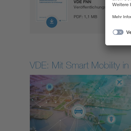
VDE FNN
Veröffentlichungsdatum
20.08
PDF:
1,1 MB
VDE: Mit Smart Mobility in