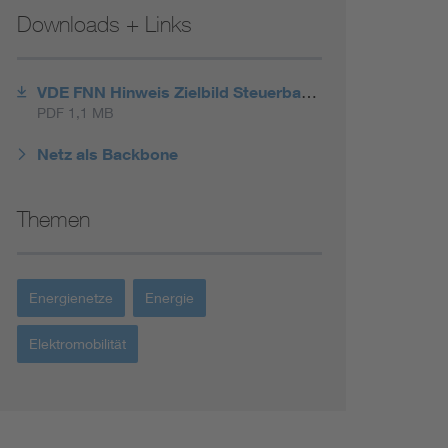
Downloads + Links
VDE FNN Hinweis Zielbild Steuerbarkeit von Ladeinfrastruktur für E-Fahrzeuge
PDF 1,1 MB
Netz als Backbone
Themen
Energienetze
Energie
Elektromobilität