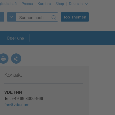
gliedschaft
Presse
Karriere
Shop
Deutsch
Top Themen
Über uns
Kontakt
VDE FNN
Tel.
+49 69 8306-966
fnn@vde.com