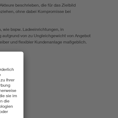
teure beschrieben, die für das Zielbild
ubeziehen, ohne dabei Kompromisse bei
rn, wie bspw. Ladeeinrichtungen, in
ng aufgrund von zu Ungleichgewicht von Angebot
reiber und flexibler Kundenanlage maßgeblich.
n voran