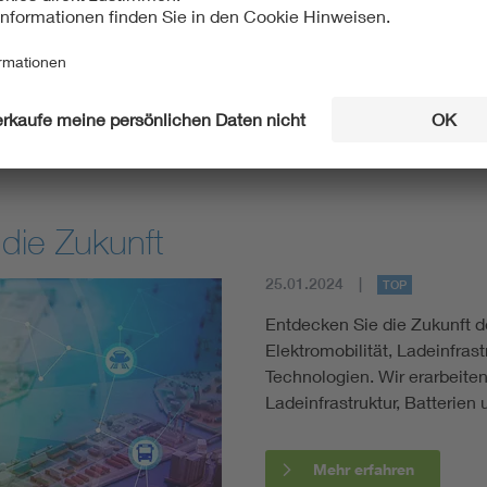
.2021
 die Zukunft
25.01.2024
TOP
Entdecken Sie die Zukunft d
Elektromobilität, Ladeinfras
Technologien. Wir erarbeite
Ladeinfrastruktur, Batterie
Mehr erfahren