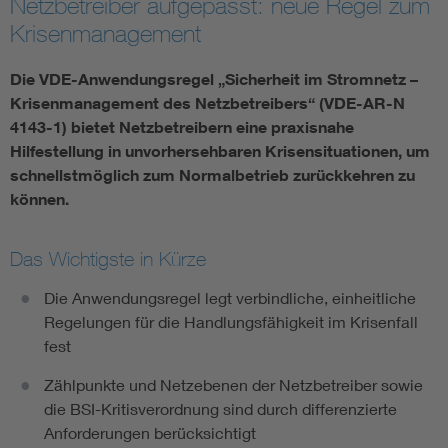
Netzbetreiber aufgepasst: neue Regel zum
Krisenmanagement
Vom Netz zum System
Die VDE-Anwendungsregel „Sicherheit im Stromnetz –
Digitalisierung und Metering
Krisenmanagement des Netzbetreibers“ (VDE-AR-N
4143-1) bietet Netzbetreibern eine praxisnahe
Versorgungsqualität Stromnetze
Hilfestellung in unvorhersehbaren Krisensituationen, um
schnellstmöglich zum Normalbetrieb zurückkehren zu
können.
Innovative Netztechnologien
Das Wichtigste in Kürze
Umwelt- und Naturschutz
Die Anwendungsregel legt verbindliche, einheitliche
Regelsetzung
Regelungen für die Handlungsfähigkeit im Krisenfall
fest
Zählpunkte und Netzebenen der Netzbetreiber sowie
die BSI-Kritisverordnung sind durch differenzierte
Anforderungen berücksichtigt