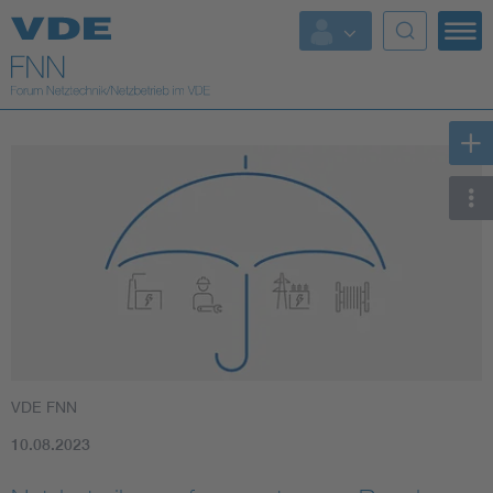
Top Themen
Fokusthemen
Energy
AI & Digital Trust
Health
Mobility
VDE FNN
Standards
10.08.2023
Weitere Themen