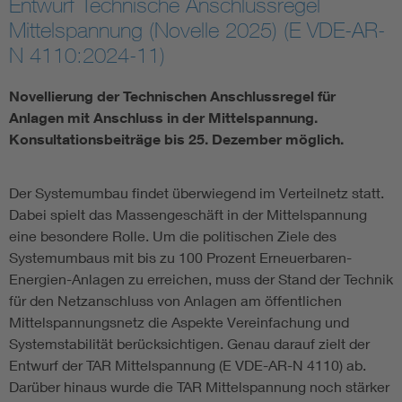
Entwurf Technische Anschlussregel
Mittelspannung (Novelle 2025) (E VDE-AR-
Vom Netz zum System
N 4110:2024-11)
Digitalisierung und Metering
Novellierung der Technischen Anschlussregel für
Anlagen mit Anschluss in der Mittelspannung.
Versorgungsqualität Stromnetze
Konsultationsbeiträge bis 25. Dezember möglich.
Innovative Netztechnologien
Der Systemumbau findet überwiegend im Verteilnetz statt.
Dabei spielt das Massengeschäft in der Mittelspannung
Umwelt- und Naturschutz
eine besondere Rolle. Um die politischen Ziele des
Systemumbaus mit bis zu 100 Prozent Erneuerbaren-
Energien-Anlagen zu erreichen, muss der Stand der Technik
Regelsetzung
für den Netzanschluss von Anlagen am öffentlichen
Mittelspannungsnetz die Aspekte Vereinfachung und
Systemstabilität berücksichtigen. Genau darauf zielt der
Entwurf der TAR Mittelspannung (E VDE-AR-N 4110) ab.
Darüber hinaus wurde die TAR Mittelspannung noch stärker