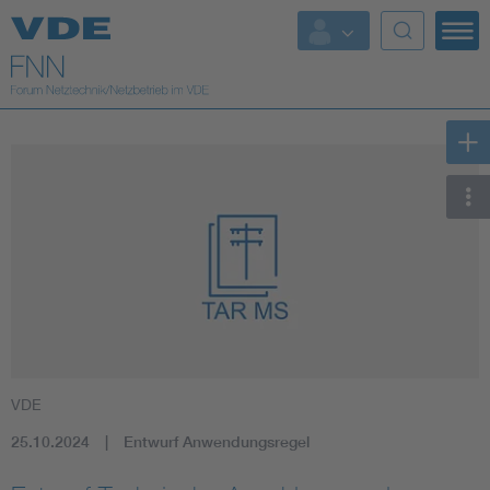
Top Themen
Fokusthemen
Energy
AI & Digital Trust
Health
Mobility
VDE
Standards
25.10.2024
Entwurf Anwendungsregel
Weitere Themen