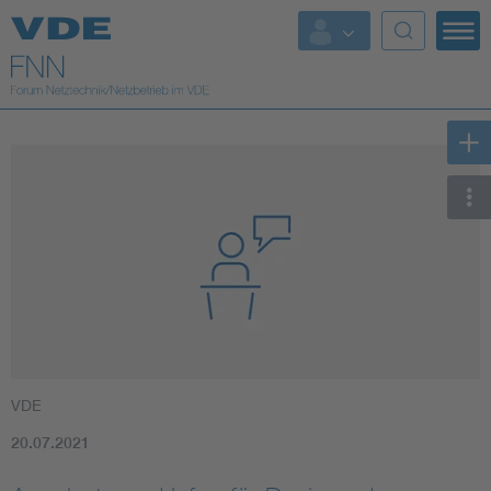
Top Themen
Fokusthemen
Energy
AI & Digital Trust
Health
Mobility
VDE
Standards
20.07.2021
Weitere Themen