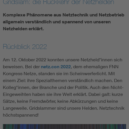
Gridslam: die Rückkehr der Netzhelden
Vom Netz zum System
Komplexe Phänomene aus Netztechnik und Netzbetrieb
allgemein verständlich und spannend von unseren
Digitalisierung und Metering
Netzhelden erklärt.
Versorgungsqualität Stromnetze
Rückblick 2022
Innovative Netztechnologien
Am 12. Oktober 2022 konnten unsere Netzheld*innen sich
beweisen. Bei der
netz.con 2022
, dem ehemaligen FNN
Kongress Netze, standen sie im Scheinwerferlicht. Mit
Umwelt- und Naturschutz
einem Ziel: ihre Spezialthemen verständlich machen. Den
Kolleg*innen, der Branche und der Politik. Auch den Nicht-
Regelsetzung
Eingeweihten haben sie ihre Welt erklärt. Dabei galt: kurze
Sätze, keine Fremdwörter, keine Abkürzungen und keine
Langeweile. Gridslammer sind unsere Helden. Netztechnik
höchstspannend!