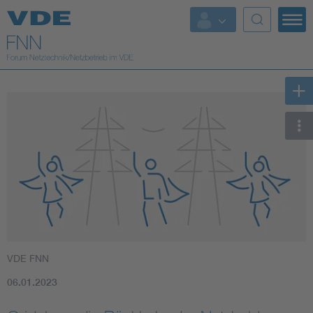
Top Themen
Fokusthemen
Energy
AI & Digital Trust
Health
Mobility
VDE FNN
Standards
06.01.2023
Weitere Themen