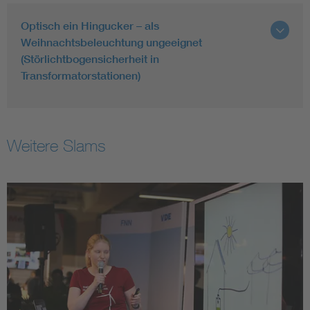
Optisch ein Hingucker – als
Weihnachtsbeleuchtung ungeeignet
(Störlichtbogensicherheit in
Transformatorstationen)
Weitere Slams