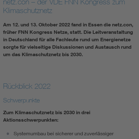
netz.con – der VDE FNN Kongress zum
Klimaschutznetz
Vom Netz zum System
Am 12. und 13. Oktober 2022 fand in Essen die netz.con,
Digitalisierung und Metering
früher FNN Kongress Netze, statt. Die Leitveranstaltung
in Deutschland für alle Fachleute rund um Energienetze
Versorgungsqualität Stromnetze
sorgte für vielseitige Diskussionen und Austausch rund
um das Klimaschutznetz bis 2030.
Innovative Netztechnologien
Umwelt- und Naturschutz
Rückblick 2022
Regelsetzung
Schwerpunkte
Zum Klimaschutznetz bis 2030 in drei
Aktionsschwerpunkten:
Systemumbau bei sicherer und zuverlässiger