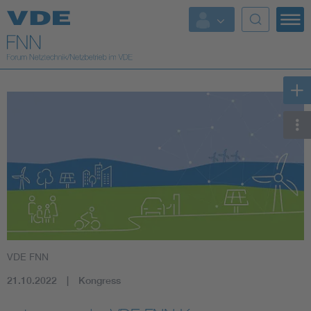
Top Themen
Fokusthemen
Energy
AI & Digital Trust
Health
Mobility
VDE FNN
Standards
21.10.2022
Kongress
Weitere Themen