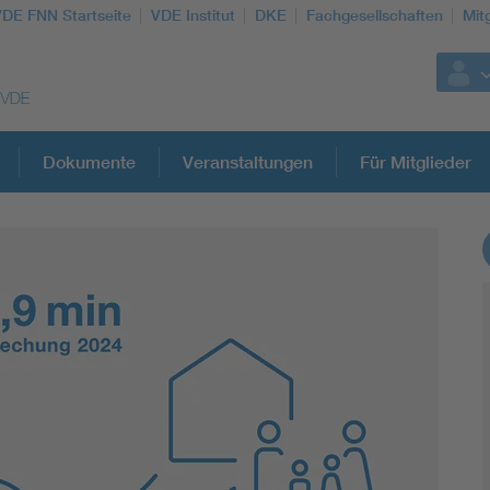
VDE FNN Startseite
VDE Institut
DKE
Fachgesellschaften
Mit
Dokumente
Veranstaltungen
Für Mitglieder
Weitere Themen
Vom Netz zum System
Digitalisierung und Metering
Versorgungsqualität Stromnetze