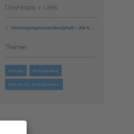
Downloads + Links
Versorgungszuverlässigkeit – die VDE FNN Störungs- und Verfügbarkeitsstatistik
Themen
Energie
Energienetze
Betrieb von Energienetzen