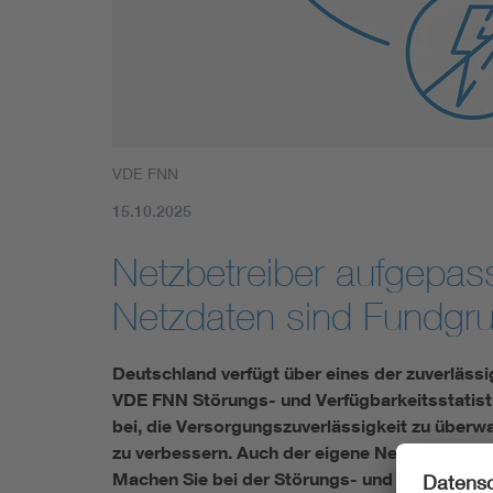
Mobility
Standards
VDE FNN
15.10.2025
Netzbetreiber aufgepas
Netzdaten sind Fundgru
Deutschland verfügt über eines der zuverlässi
VDE FNN Störungs- und Verfügbarkeitsstatist
bei, die Versorgungszuverlässigkeit zu überw
zu verbessern. Auch der eigene Netzbetrieb 
Machen Sie bei der Störungs- und Verfügbarkei