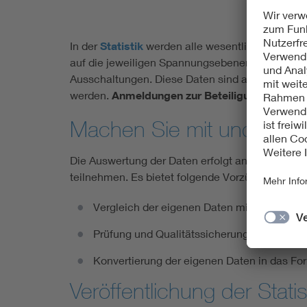
In der
Statistik
werden alle wesentlichen Verfüg
auf die jeweiligen Spannungsebenen bzw. Störu
Ausschaltungen. Diese Daten sind auch für die 
werden.
Anmeldungen zur Beteiligung an der St
Machen Sie mit und profi
Die Auswertung der Daten erfolgt anonymisiert 
teilnehmen. Es bietet folgende Vorzüge:
Vergleich der eigenen Daten mit den Daten 
Prüfung und Qualitätssicherung der erfass
Konvertierung der eigenen Daten in das Fo
Veröffentlichung der Statis