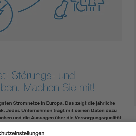
Innovative Netztechnologien
Umwelt- und Naturschutz
Regelsetzung
st: Störungs- und
ben. Machen Sie mit!
gsten Stromnetze in Europa. Das zeigt die jährliche
ik. Jedes Unternehmen trägt mit seinen Daten dazu
achen und die Aussagen über die Versorgungsqualität
und das Assetmanagement lassen sich optimieren.
tsstatistik mit und melden Sie sich an!