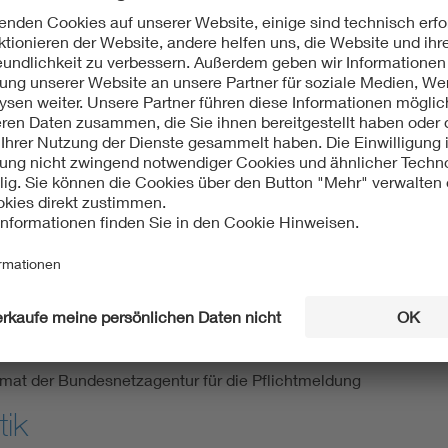
barkeitskennzahlen an der Schnittstelle zu den angeschlossen
ngsanlässe aufgeteilt. Dabei wird zum Beispiel unterschieden
Datenmeldung an die Bundesnetzagentur relevant und können so
atistik:
dieter.quadflieg@vde.com
tieren Sie
und kumuliert in einem Web-Portal. Zu diesem Portal haben Un
aus der Statistik
ten Daten
rmat der Bundesnetzagentur für die Pflichtmeldung
tik