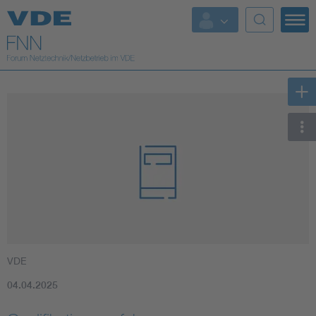
Top Themen
Fokusthemen
Energy
AI & Digital Trust
Health
Mobility
VDE
Standards
04.04.2025
Weitere Themen