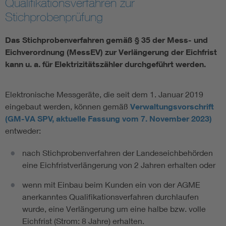
Qualifikationsverfahren zur
Stichprobenprüfung
Vom Netz zum System
Das Stichprobenverfahren gemäß § 35 der Mess- und
Digitalisierung und Metering
Eichverordnung (MessEV) zur Verlängerung der Eichfrist
kann u. a. für Elektrizitätszähler durchgeführt werden.
Versorgungsqualität Stromnetze
Elektronische Messgeräte, die seit dem 1. Januar 2019
Innovative Netztechnologien
eingebaut werden, können gemäß
Verwaltungsvorschrift
(GM-VA SPV, aktuelle Fassung vom 7. November 2023)
entweder:
Umwelt- und Naturschutz
nach Stichprobenverfahren der Landeseichbehörden
Regelsetzung
eine Eichfristverlängerung von 2 Jahren erhalten oder
wenn mit Einbau beim Kunden ein von der AGME
anerkanntes Qualifikationsverfahren durchlaufen
wurde, eine Verlängerung um eine halbe bzw. volle
Eichfrist (Strom: 8 Jahre) erhalten.