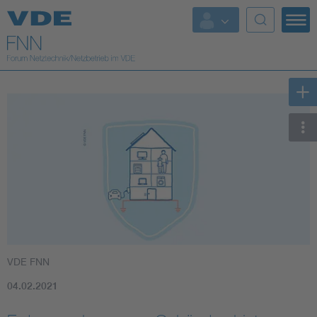
Top Themen
Fokusthemen
Energy
AI & Digital Trust
Health
Mobility
VDE FNN
Standards
04.02.2021
Weitere Themen