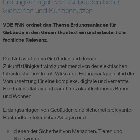
Erdungsanlagen von Gebäuden bieten
Sicherheit und Kundennutzen
Vom Netz zum System
VDE FNN ordnet das Thema Erdungsanlagen für
Digitalisierung und Metering
Gebäude in den Gesamtkontext ein und erläutert die
fachliche Relevanz.
Versorgungsqualität Stromnetze
Der Nutzwert eines Gebäudes und dessen
Innovative Netztechnologien
Zukunftsfähigkeit wird zunehmend von der elektrischen
Infrastruktur bestimmt. Wirksame Erdungsanlagen sind die
Voraussetzung für eine komplexe, digitale und vernetzte
Umwelt- und Naturschutz
Elektroinstallation und damit für zukunftssicheres Bauen
und Wohnen.
Regelsetzung
Erdungsanlagen von Gebäuden sind sicherheitsrelevanter
Bestandteil elektrischer Anlagen und
dienen der Sicherheit von Menschen, Tieren und
Sachwerten