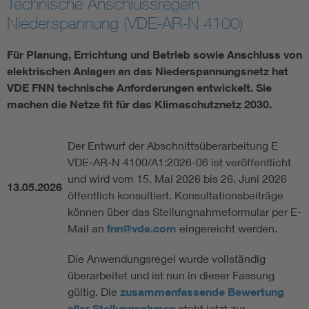
Technische Anschlussregeln
Niederspannung (VDE-AR-N 4100)
Vom Netz zum System
Für Planung, Errichtung und Betrieb sowie Anschluss von
Digitalisierung und Metering
elektrischen Anlagen an das Niederspannungsnetz hat
VDE FNN technische Anforderungen entwickelt. Sie
Versorgungsqualität Stromnetze
machen die Netze fit für das Klimaschutznetz 2030.
Innovative Netztechnologien
Der Entwurf der Abschnittsüberarbeitung E
VDE-AR-N 4100/A1:2026-06 ist veröffentlicht
und wird vom 15. Mai 2026 bis 26. Juni 2026
Umwelt- und Naturschutz
13.05.2026
öffentlich konsultiert. Konsultationsbeiträge
können über das Stellungnahmeformular per E-
Regelsetzung
Mail an
fnn@vde.com
eingereicht werden.
Die Anwendungsregel wurde vollständig
überarbeitet und ist nun in dieser Fassung
gültig. Die
zusammenfassende Bewertung
aller Stellungnahmen
steht jetzt zur