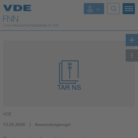
Top Themen
Fokusthemen
Energy
AI & Digital Trust
Health
Mobility
VDE
Standards
13.05.2026
Anwendungsregel
Weitere Themen