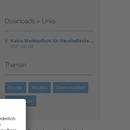
Downloads + Links
Keine Meldepflicht für Haushaltssteckdosen
PDF 169 KB
Themen
Energie
Mobilität
Elektromobilität
Energienetze