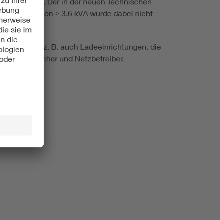
 aufgenommen. Der in der neuen Technischen
Grenzwert von ≥ 3,6 kVA wurde dabei nicht
unter fallen z. B. auch Ladeeinrichtungen, die
 Endverbraucher und Netzbetreiber.
altet.