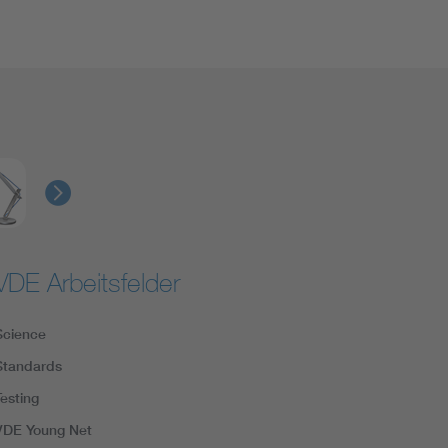
VDE Arbeitsfelder
Science
Standards
Testing
VDE Young Net