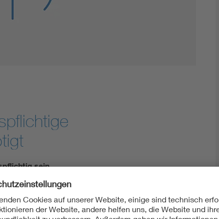
Innovative Netztechnologien
Umwelt- und Naturschutz
Regelsetzung
spflichtige
tigt
pflichtig sein
erspannungsanschlussverordnung (NAV) bezüglich der