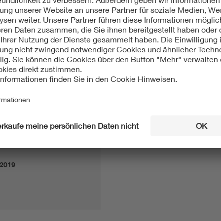
lektrofahrzeuge beim Netzbetreiber vor deren Inbetriebnahme
tt 4.1 Absatz 3 und 4 enthaltene branchenweit abgestimmte 
 beim zuständigen Netzbetreiber mitgeteilt werden müssen. Dar
n. Das bedeutet einen unverhältnismäßig großen Aufwand für
inen Änderungsvorschlag für die aktuelle Fassung der NAV beinh
n
.2019