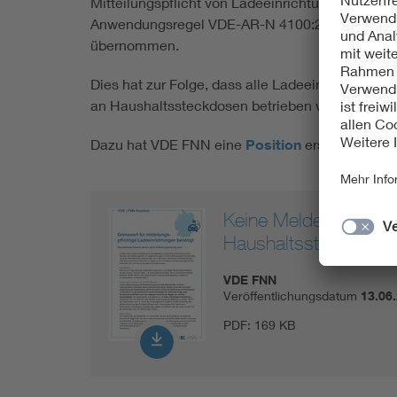
Mitteilungspflicht von Ladeeinrichtungen für E
Anwendungsregel VDE-AR-N 4100:2019-4 Abschni
übernommen.
Dies hat zur Folge, dass alle Ladeeinrichtungen
an Haushaltssteckdosen betrieben werden könne
Dazu hat VDE FNN eine
Position
erstellt, die e
Keine Meldepflicht für
Haushaltssteckdose
VDE FNN
Veröffentlichungsdatum
13.06
PDF:
169 KB