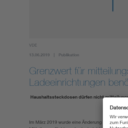
Mobility
Standards
VDE
13.06.2019
Publikation
Grenzwert für mitteilung
Ladeeinrichtungen benö
Haushaltssteckdosen dürfen nicht mitteilungs
Im März 2019 wurde eine Änderung in der Nied