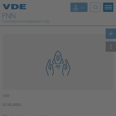
Top Themen
Fokusthemen
Energy
AI & Digital Trust
Health
Mobility
VDE
Standards
27.05.2025
Weitere Themen