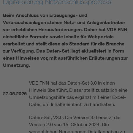
Digitalisierung Netzanschlussprozess
Vom Netz zum System
Beim Anschluss von Erzeugungs- und
Verbrauchsanlagen stehen Netz- und Anlagenbetreiber
Digitalisierung und Metering
vor erheblichen Herausforderungen. Daher hat VDE FNN
einheitliche Formate sowie Inhalte für Webportale
erarbeitet und stellt diese als Standard für die Branche
Versorgungsqualität Stromnetze
zur Verfügung. Das Daten-Set liegt aktualisiert in Form
eines Hinweises vor, mit ausführlichen Erläuterungen zur
Innovative Netztechnologien
Umsetzung.
Umwelt- und Naturschutz
VDE FNN hat das Daten-Set 3.0 in einen
Hinweis überführt. Dieser stellt zusätzlich eine
27.05.2025
Regelsetzung
Umsetzungshilfe dar, ergänzt mit einer Excel-
Datei, um Inhalte einfach zu handhaben.
Daten-Set, V3.0: Die Version 3.0 ersetzt die
Version 2.0 von 15. Oktober 2024. Die
wesentlichen Neuerungen: Detailangaben zu