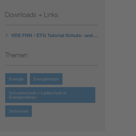
Downloads + Links
VDE FNN / ETG Tutorial Schutz- und Leittechnik
Themen
Energie
Energienetze
Schutztechnik + Leittechnik in
Energienetzen
Sicherheit