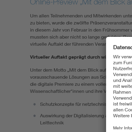
Online-Preview „Mit dem Blick a
Um allen Teilnehmenden und Mitwirkenden unter
zu bieten, wurde die zwölfte Präsenzveranstalt
in diesem Jahr von Februar in den Frühsommer v
mussten sich aber nicht so lange gedulden. Ber
virtuelle Auftakt der führenden Veranstaltung zur
Virtueller Auftakt geprägt durch wissenschaf
Unter dem Motto „Mit dem Blick auf die Zukunft
vorausschauende Lösungen aus Schutz- und Lei
die digitale Premiere zu einem vollen Erfolg. D
Wissenschaftlicher*innen und ihre Vorträge unte
Schutzkonzepte für netztechnische Herausf
Auswirkung der Digitalisierung auf Instand
Leittechnik