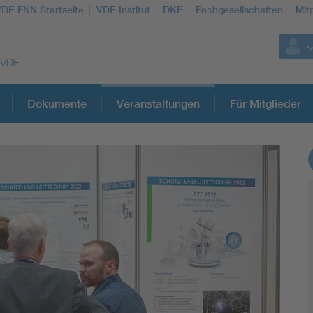
VDE FNN Startseite
VDE Institut
DKE
Fachgesellschaften
Mit
Dokumente
Veranstaltungen
Für Mitglieder
Weitere Themen
Vom Netz zum System
Digitalisierung und Metering
Versorgungsqualität Stromnetze