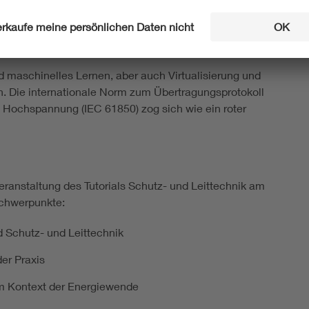
ralisierung in der Schutz- und Leittechnik
ie maschinellen Lernens im Bereich Schutz und
nd maschinelles Lernen, aber auch Virtualisierung und
n. Die internationale Norm zum Übertragungsprotokoll
nd Hochspannung (IEC 61850) zog sich wie ein roter
ranstaltung des Tutorials Schutz- und Leittechnik am
 Schwerpunkte:
 Schutz- und Leittechnik
er Praxis
im Kontext der Energiewende