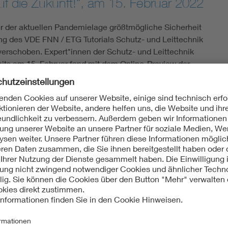
uf die Zukunft!“, am 15. Februar 2022
 der aktuellen Pandemielage größtmögliche Sicherheit
ung des VDE FNN / ETG Tutorials Schutz- und Leittechnik
erschoben. Expert*innen der Schutz- und Leittechnik
eits am 15. Februar fand mit dem Online-Preview der
 Schutz- und Leittechnik statt.
tlichen Nachwuchs
!“ diskutierten rund 200 Teilnehmende
ttechnik für den Zeitraum 2025 bis 2030 und machten
as neue virtuelle Format wurde besonders durch junge
rstützt. Die Themen:
orderungen durch künftige Betriebsmittel
haltung, Erneuerung und Betrieb von Schutz- und