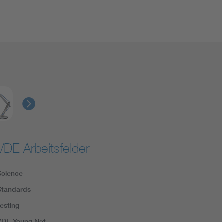
VDE Arbeitsfelder
Science
Standards
Testing
VDE Young Net