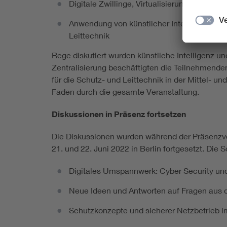
Digitale Zwillinge, Virtualisierung und Zent
Anwendung von künstlicher Intelligenz sow
Leittechnik
Rege diskutiert wurden künstliche Intelligenz u
Zentralisierung beschäftigten die Teilnehmende
für die Schutz- und Leittechnik in der Mittel- u
Faden durch die gesamte Veranstaltung.
Diskussionen in Präsenz fortsetzen
Die Diskussionen wurden während der Präsenzve
21. und 22. Juni 2022 in Berlin fortgesetzt. Die
Digitales Umspannwerk: Cyber Security und
Neue Ideen und Antworten auf Fragen aus d
Schutzkonzepte und sicherer Netzbetrieb 