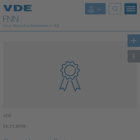
Top Themen
Fokusthemen
Energy
AI & Digital Trust
Health
Mobility
VDE
Standards
01.11.2018
Weitere Themen