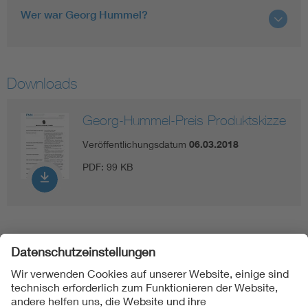
Wer war Georg Hummel?
Downloads
Georg-Hummel-Preis Produktskizze
Veröffentlichungsdatum
06.03.2018
PDF:
99 KB
Folgen Sie uns