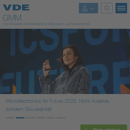
Top Themen
Fokusthemen
Energy
AI & Digital Trust
Health
Mobility
Microelectronics for Future 2025: Nicht Autarkie,
sondern Souveränität
Standards
Weitere Themen
Mehr erfahren