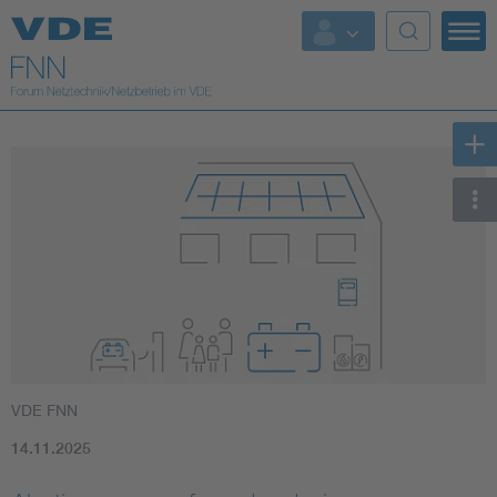
Top Themen
Fokusthemen
Energy
AI & Digital Trust
Health
Mobility
VDE FNN
Standards
14.11.2025
Weitere Themen