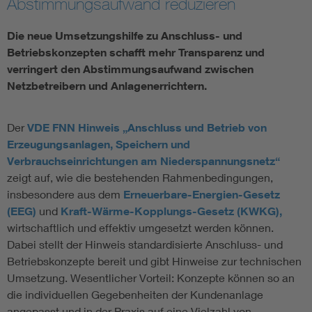
Abstimmungsaufwand reduzieren
Vom Netz zum System
Die neue Umsetzungshilfe zu Anschluss- und
Betriebskonzepten schafft mehr Transparenz und
Digitalisierung und Metering
verringert den Abstimmungsaufwand zwischen
Netzbetreibern und Anlagenerrichtern.
Versorgungsqualität Stromnetze
Der
VDE FNN Hinweis „Anschluss und Betrieb von
Innovative Netztechnologien
Erzeugungsanlagen, Speichern und
Verbrauchseinrichtungen am Niederspannungsnetz“
zeigt auf, wie die bestehenden Rahmenbedingungen,
Umwelt- und Naturschutz
insbesondere aus dem
Erneuerbare-Energien-Gesetz
(EEG)
und
Kraft-Wärme-Kopplungs-Gesetz (KWKG),
Regelsetzung
wirtschaftlich und effektiv umgesetzt werden können.
Dabei stellt der Hinweis standardisierte Anschluss- und
Betriebskonzepte bereit und gibt Hinweise zur technischen
Umsetzung. Wesentlicher Vorteil: Konzepte können so an
die individuellen Gegebenheiten der Kundenanlage
angepasst und in der Praxis auf eine Vielzahl von