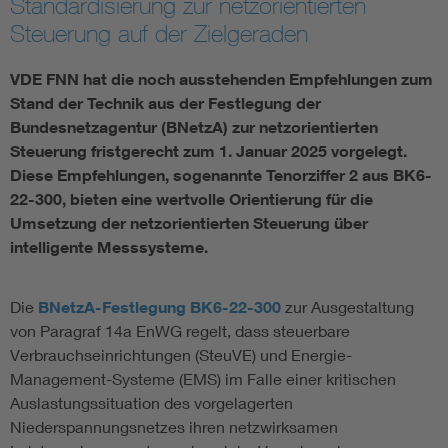
Standardisierung zur netzorientierten
Steuerung auf der Zielgeraden
Vom Netz zum System
VDE FNN hat die noch ausstehenden Empfehlungen zum
Digitalisierung und Metering
Stand der Technik aus der Festlegung der
Bundesnetzagentur (BNetzA) zur netzorientierten
Versorgungsqualität Stromnetze
Steuerung fristgerecht zum 1. Januar 2025 vorgelegt.
Diese Empfehlungen, sogenannte Tenorziffer 2 aus BK6-
22-300, bieten eine wertvolle Orientierung für die
Innovative Netztechnologien
Umsetzung der netzorientierten Steuerung über
intelligente Messsysteme.
Umwelt- und Naturschutz
Die
BNetzA-Festlegung BK6-22-300
zur Ausgestaltung
Regelsetzung
von Paragraf 14a EnWG regelt, dass steuerbare
Verbrauchseinrichtungen (SteuVE) und Energie-
Management-Systeme (EMS) im Falle einer kritischen
Auslastungssituation des vorgelagerten
Niederspannungsnetzes ihren netzwirksamen