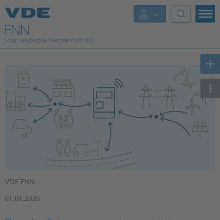
Top Themen
Fokusthemen
Energy
AI & Digital Trust
Health
Mobility
VDE FNN
Standards
01.01.2025
Weitere Themen