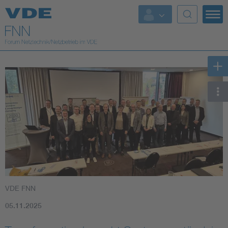
Top Themen
Fokusthemen
Energy
AI & Digital Trust
Health
Mobility
VDE FNN
Standards
05.11.2025
Weitere Themen