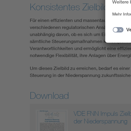
Konsistentes Zielbild für 
Für einen effizienten und massentauglichen Steue
verschiedenen regulatorischen Ansätze zu harmo
unabhängig davon, ob es sich um Einspeisung od
sämtliche Steuerungsmaßnahmen konsequent am N
Verantwortlichkeiten und ermöglicht eine effizi
notwendige Flexibilität, ihre Anlagen über Ene
Um dieses Zielbild zu erreichen, bedarf es eine
Steuerung in der Niederspannung zukunftssicher,
Download
VDE FNN Impuls Zielbi
der Niederspannung