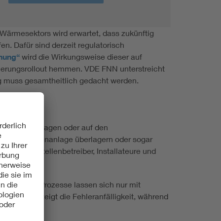
Wärmesektors wird erwartet, dass zukünftig
n. Dafür sind derzeit regulatorisch
nnung“
wird die Wirkungsweise dieser auf
euerungsrollout hemmen. VDE FNN unterstreicht
ung muss gesamtheitlich gedacht werden.
ppen von Anlagen oder auf den
b einer Kundenanlage überlagern oder sogar
ber, Messstellenbetreiber, Installateure und
steme und Prozesse lassen sich nur mit
ielmehr steigt die Fehleranfälligkeit, während