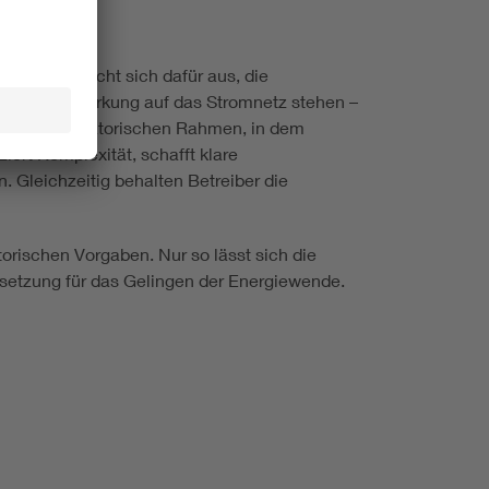
VDE FNN spricht sich dafür aus, die
dabei die Wirkung auf das Stromnetz stehen –
tlichen regulatorischen Rahmen, in dem
rt Komplexität, schafft klare
. Gleichzeitig behalten Betreiber die
orischen Vorgaben. Nur so lässt sich die
ssetzung für das Gelingen der Energiewende.