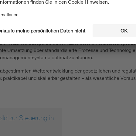
den Steuerungsrollout erforderlich
rungsrollout ist daher ein konsistentes Zielbild erforderlich. 
nisieren und aufeinander abzustimmen. Im Mittelpunkt sollte 
er Bezug handelt. Konkret plädiert VDE FNN für einen einhei
etzanschlusspunkt wirken. Eine solche Fokussierung reduzie
ente Umsetzung über standardisierte Prozesse und Technologien
rgiemanagementsysteme optimal zu steuern.
r abgestimmten Weiterentwicklung der gesetzlichen und regulat
 praktikabel und skalierbar gestalten – als wesentliche Vorau
ld zur Steuerung in