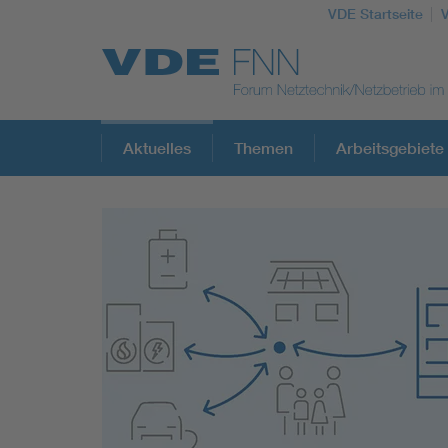
VDE Startseite
Top Themen
Aktuelles
Themen
Arbeitsgebiete
Fokusthemen
Energy
AI & Digital Trust
Health