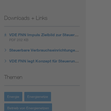
Downloads + Links
VDE FNN Impuls Zielbild zur Steuerung in der Niederspannung
PDF 282 KB
Steuerbare Verbrauchseinrichtungen und Erzeugungsanlagen unter 100 kW – Wirksamkeit der Steuerung auf den Netzanschlusspunkt fokussieren
VDE FNN legt Konzept für Steuerung kleinerer Erzeugungsanlagen vor
Themen
Energie
Energienetze
Betrieb von Energienetzen