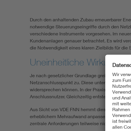
Durch den anhaltenden Zubau erneuerbarer Ener
notwendige Steuerungseingriffe durch den Netzb
verschiedene Instrumente vorgesehen. Im neu
Kundenanlagen genauer betrachtet. Es wird ver
die Notwendigkeit eines klaren Zielbilds für d
Uneinheitliche Wirkungs
Je nach gesetzlicher Grundlage greifen Steuer
Netzanschlusspunkt zu. Diese unterschiedlichen
widersprechen können. In der Praxis ist dies sc
Anschlussnutzer. Gleichzeitig entstehen Unsich
Aus Sicht von VDE FNN hemmt diese Uneinheitli
erheblichem Mehraufwand anpassen, ohne dass da
zentrale Anforderungen teilweise nicht gleichzei