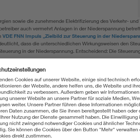
gien sowie die zunehmende Elektrifizierung des Verkehr- und 
etreiber auch vermehrt Anlagen in der Niederspannung betreffe
en
VDE FNN Impuls „Zielbild zur Steuerung in der Niederspa
deutlicht, dass die unterschiedlichen Wirkungsweisen den St
ie Steuerung in der Niederspannung. Entscheidend: Die Steuer
weisen erschweren die Umsetzung
ungsmaßnahmen entweder direkt auf einzelne Anlagen, auf Gru
 Ansatzpunkte führen dazu, dass sich Steuerbefehle innerhal
hwer handhabbar und verursacht hohe Komplexität für Netzbetrei
erheiten bei der Umsetzung laufender Projekte.
chkeit den notwendigen Rollout der Steuerung: Technische Sy
raus ein erkennbarer Mehrwert für den Netzbetrieb entsteht. V
tig erfüllt werden können.