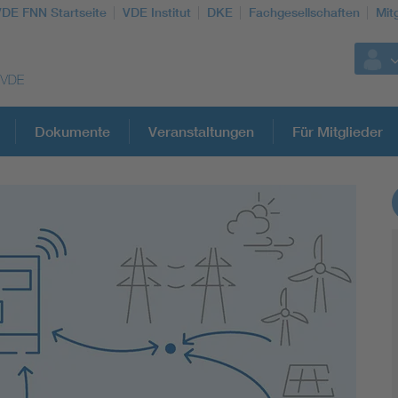
VDE FNN Startseite
VDE Institut
DKE
Fachgesellschaften
Mit
Dokumente
Veranstaltungen
Für Mitglieder
Weitere Themen
Vom Netz zum System
Digitalisierung und Metering
Versorgungsqualität Stromnetze