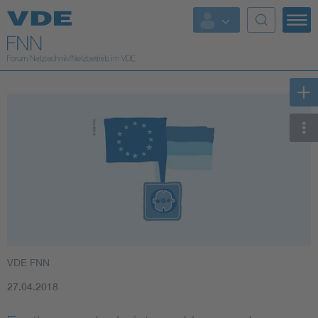
Top Themen
Fokusthemen
Energy
AI & Digital Trust
Health
Mobility
VDE FNN
Standards
27.04.2018
Weitere Themen