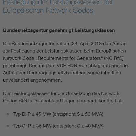
Festlegung der Leistungsklassen der
Europäischen Network Codes
Vom Netz zum System
Digitalisierung und Metering
Bundesnetzagentur genehmigt Leistungsklassen
Die Bundesnetzagentur hat am 24. April 2018 den Antrag
Versorgungsqualität Stromnetze
zur Festlegung der Leistungsklassen beim Europäischen
Network Code „Requirements for Generators“ (NC RfG)
Innovative Netztechnologien
genehmigt. Der auf dem VDE FNN Vorschlag aufbauende
Antrag der Übertragungsnetzbetreiber wurde inhaltlich
Umwelt- und Naturschutz
unverändert angenommen.
Die Leistungsklassen für die Umsetzung des Network
Regelsetzung
Codes RfG in Deutschland liegen demnach künftig bei:
Typ D: P ≥ 45 MW (entspricht S ≥ 50 MVA)
Typ C: P ≥ 36 MW (entspricht S ≥ 40 MVA)