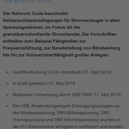
Generators (RfG)
Vom Netz zum System
Der Network Code beschreibt
Netzanschlussbedingungen für Stromerzeuger in allen
Digitalisierung und Metering
Spannungsebenen. Im Fokus ist der
grenzüberschreitende Stromhandel. Die Vorschriften
enthalten zum Beispiel Fähigkeiten zur
Versorgungsqualität Stromnetze
Frequenzstützung, zur Bereitstellung von Blindleistung
bis hin zur Schwarzstartfähigkeit großer Anlagen.
Innovative Netztechnologien
Veröffentlichung in EU-Amtsblatt: 27. April 2016
Umwelt- und Naturschutz
In Kraft getreten: 17. Mai 2016
Regelsetzung
Nationale Umsetzung durch VDE FNN: 17. Mai 2018
Die VDE-Anwendungsregeln Erzeugungsanlagen an
der Niederspannung, TAR Mittelspannung, TAR
Hochspannung und TAR Höchstspannung wurden in
der EU-Kommission erfolgreich notifiziert und wurden