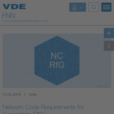
Top Themen
Fokusthemen
Energy
AI & Digital Trust
Health
Mobility
17.05.2018
Seite
Standards
Network Code Requirements for
Weitere Themen