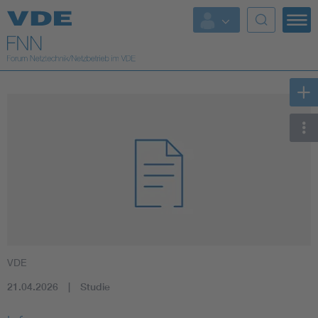
Top Themen
Fokusthemen
Energy
AI & Digital Trust
Health
Mobility
VDE
Standards
21.04.2026
Studie
Weitere Themen