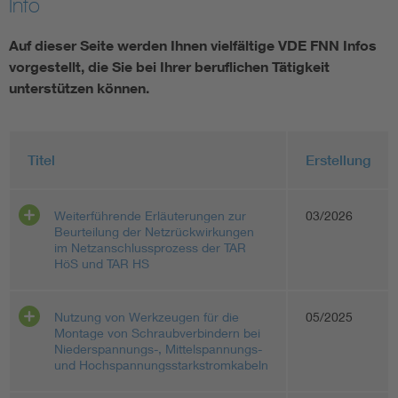
Info
Vom Netz zum System
Auf dieser Seite werden Ihnen vielfältige VDE FNN Infos
vorgestellt, die Sie bei Ihrer beruflichen Tätigkeit
Digitalisierung und Metering
unterstützen können.
Versorgungsqualität Stromnetze
Titel
Erstellung
Innovative Netztechnologien
Weiterführende Erläuterungen zur
03/2026
Umwelt- und Naturschutz
Beurteilung der Netzrückwirkungen
im Netzanschlussprozess der TAR
HöS und TAR HS
Regelsetzung
Nutzung von Werkzeugen für die
05/2025
Montage von Schraubverbindern bei
Niederspannungs-, Mittelspannungs-
und Hochspannungsstarkstromkabeln