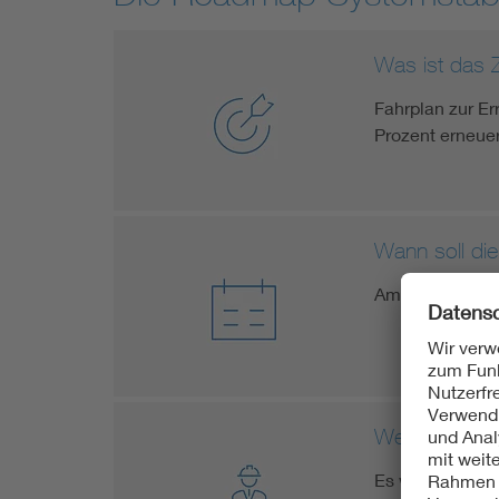
Was ist das Z
Fahrplan zur E
Prozent erneue
Wann soll die
Ambitionierter
Wer ist für d
Es wurden für j