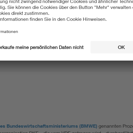
lisierung des jeweiligen Prozesses sicherstellen.
s wird gesetzt?
sind identifiziert: Frequenz, Spannung, Resonanzstabilität, Kur
g und Netz- und Versorgungswiederaufbau
des Bundeswirtschaftsministeriums (BMWE)
genannten Proze
organisation DKE – die vom VDE getragen wird – durchgeführt.