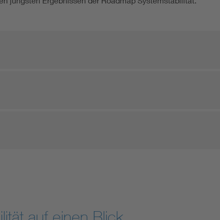
 den jüngsten Ergebnissen der Roadmap Systemstabilität.
tät auf einen Blick