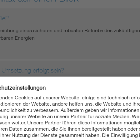
iel?
rreichung eines sicheren und robusten Betriebs des zukünftig
rbaren Energien
 Umsetzung erfolgt sein?
 Umsetzungszeitplan bis 2035
ie Umsetzung verantwortlich?
eden Prozess entsprechende Koordinatoren identifiziert. Die 