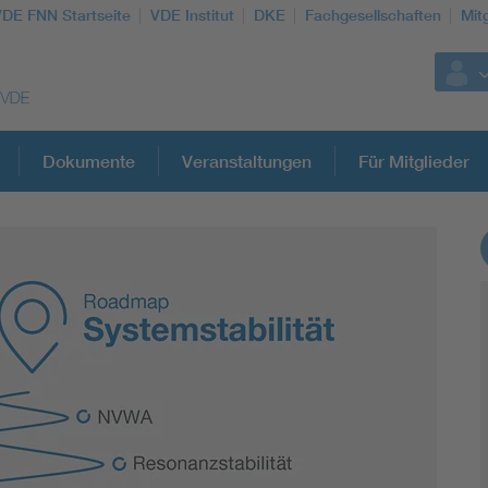
VDE FNN Startseite
VDE Institut
DKE
Fachgesellschaften
Mit
Dokumente
Veranstaltungen
Für Mitglieder
Weitere Themen
Vom Netz zum System
Digitalisierung und Metering
Versorgungsqualität Stromnetze