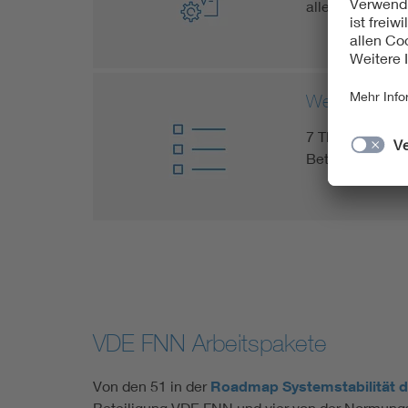
allem die Initia
Welcher Foku
7 Themenfelder 
Betriebsführun
VDE FNN Arbeitspakete
Von den 51 in der
Roadmap Systemstabilität 
Beteiligung VDE FNN und vier von der Normungs