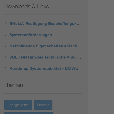
Downloads & Links
BNetzA-Festlegung Beschaffungskonzept Momentanreserve
Systemanforderungen
Netzbildende Eigenschaften entscheidend für Systemstabilität
VDE FNN Hinweis Technische Anforderungen an Netzbildende Eigenschaften inkl. der Bereitstellung von Momentanreserve
Roadmap Systemstabilität - BMWE
Themen
Energienetze
Energie