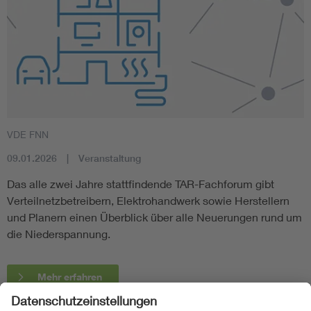
VDE FNN
09.01.2026
Veranstaltung
Das alle zwei Jahre stattfindende TAR-Fachforum gibt
Verteilnetzbetreibern, Elektrohandwerk sowie Herstellern
und Planern einen Überblick über alle Neuerungen rund um
die Niederspannung.
Mehr erfahren