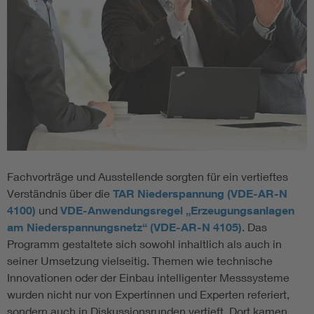
Fachvorträge und Ausstellende sorgten für ein vertieftes
Verständnis über die
TAR Niederspannung (VDE-AR-N
4100)
und
VDE-Anwendungsregel „Erzeugungsanlagen
am Niederspannungsnetz“ (VDE-AR-N 4105)
. Das
Programm gestaltete sich sowohl inhaltlich als auch in
seiner Umsetzung vielseitig. Themen wie technische
Innovationen oder der Einbau intelligenter Messsysteme
wurden nicht nur von Expertinnen und Experten referiert,
sondern auch in Diskussionsrunden vertieft. Dort kamen