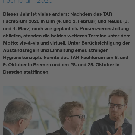
Fachforum 2020
Vom Netz zum System
Dieses Jahr ist vieles anders: Nachdem das TAR
Fachforum 2020 in Ulm (4. und 5. Februar) und Neuss (3.
Digitalisierung und Metering
und 4. März) noch wie geplant als Präsenzveranstaltung
abliefen, standen die beiden weiteren Termine unter dem
Motto: vis-à-vis und virtuell. Unter Berücksichtigung der
Versorgungsqualität Stromnetze
Abstandsregeln und Einhaltung eines strengen
Hygienekonzepts konnte das TAR Fachforum am 8. und
Innovative Netztechnologien
9. Oktober in Bremen und am 28. und 29. Oktober in
Dresden stattfinden.
Umwelt- und Naturschutz
Regelsetzung