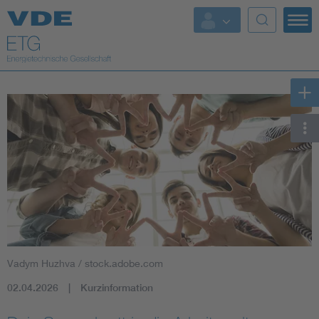
Top Themen
Fokusthemen
Energy
AI & Digital Trust
Health
Mobility
Vadym Huzhva / stock.adobe.com
Standards
02.04.2026
Kurzinformation
Weitere Themen