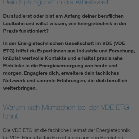
Dein Sprungbrett in die Arbeitswelt
Energy efficiency
Du studierst oder bist am Anfang deiner beruflichen
Laufbahn und willst wissen, wie Energietechnik in der
Energy grids
Praxis funktioniert?
In der Energietechnischen Gesellschaft im VDE (VDE
Energy storage
ETG) triffst du Expert:innen aus Industrie und Forschung,
knüpfst wertvolle Kontakte und erhältst praxisnahe
Renewable energies
Einblicke in die Energieversorgung von heute und
morgen. Engagiere dich, erweitere dein fachliches
Netzwerk und sammle Erfahrungen, die dich beruflich
Kompetenzzentrum Smart Grid
weiterbringen.
Warum sich Mitmachen bei der VDE ETG
lohnt
Die VDE ETG ist die fachliche Heimat der Energietechnik
im VDE. Hier arbeiten Expert:innen aus den Bereichen