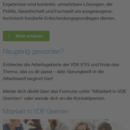
Elektromobilität im Energiesystem
(Fachbereich A3)
Ergebnisse sind konkrete, umsetzbare Lösungen, die
Politik, Gesellschaft und Fachwelt als ausgewogene,
technisch fundierte Entscheidungsgrundlagen dienen.
Querschnittstechnologien (Q):
Diese Arbeitsgebiete
verbinden alle Bereiche der Energietechnik.
Mehr erfahren
Leistungselektronik
(Fachbereich Q1)
Neugierig geworden?
Werkstoffe, Isoliersysteme, Diagnostik
(Fachbereich
Q2)
Entdecke die Arbeitsgebiete der VDE ETG und finde das
Thema, das zu dir passt – dein Sprungbrett in die
Kontaktverhalten und Schalten
(Fachbereich Q3)
Arbeitswelt beginnt hier!
Melde dich direkt über das Formular unter "Mitarbeit in VDE
Gremien" oder wende dich an die Kontaktperson.
Mitarbeit in VDE Gremien