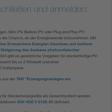
schließen und anmelden:
agen, Mini-PV, Balkon-PV oder Plug and Play-PV
n die Chance, an der Energiewende teilzunehmen. Mit
des Erneuerbare-Energien-Gesetzes und weiterer
ur Steigerung des Ausbaus photovoltaischer
24 gibt es gesetzliche Vorgaben für steckerfertige PV-
gesamt bis zu 2 Kilowatt und einer
0 Voltampere.
n aus der
TAR "Erzeugungsanlagen am
g für Steckersolargeräte als Gesamtsystem werden
oduktnorm
DIN VDE V 0126-95
definiert.