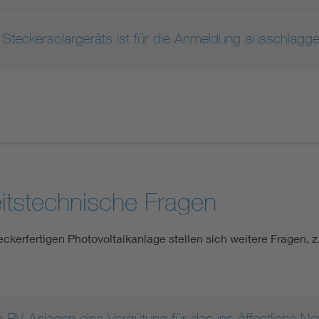
es Steckersolargeräts ist für die Anmeldung ausschlag
eitstechnische Fragen
teckerfertigen Photovoltaikanlage stellen sich weitere Fragen, z
en PV-Anlagen eine Vergütung für den ins öffentliche N