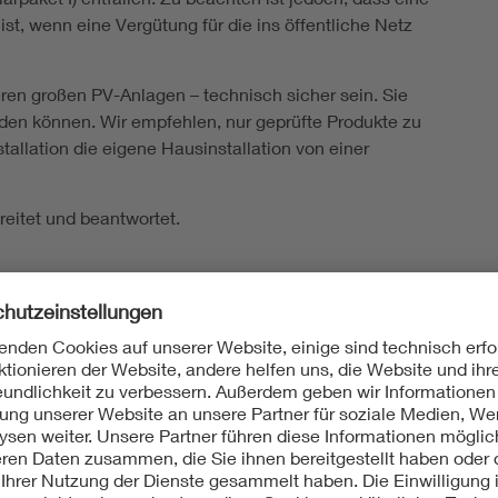
ist, wenn eine Vergütung für die ins öffentliche Netz
en großen PV-Anlagen – technisch sicher sein. Sie
erden können. Wir empfehlen, nur geprüfte Produkte zu
tallation die eigene Hausinstallation von einer
reitet und beantwortet.
ause richtig anschließen
zentrale Einspeisung der elektrischen Energie ausgelegt. Die 