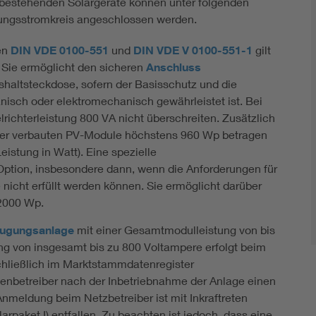
bestehenden Solargeräte können unter folgenden
ngsstromkreis angeschlossen werden.
en
DIN VDE 0100-551
und
DIN VDE V 0100-551-1
gilt
. Sie ermöglicht den sicheren
Anschluss
haltsteckdose, sofern der Basisschutz und die
nisch oder elektromechanisch gewährleistet ist. Bei
richterleistung 800 VA nicht überschreiten. Zusätzlich
 der verbauten PV-Module höchstens 960 Wp betragen
Leistung in Watt). Eine spezielle
 Option, insbesondere dann, wenn die Anforderungen für
icht erfüllt werden können. Sie ermöglicht darüber
 2000 Wp.
eugungsanlage
mit einer Gesamtmodulleistung von bis
ng von insgesamt bis zu 800 Voltampere erfolgt beim
chließlich im Marktstammdatenregister
genbetreiber nach der Inbetriebnahme der Anlage einen
Anmeldung beim Netzbetreiber ist mit Inkraftreten
paket I) entfallen. Zu beachten ist jedoch, dass eine