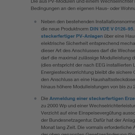
Die aus PV-Modulen und einem Wechselrichter 
Bedingungen an den eigenen Haus- oder Wohnu
Neben den bestehenden Installationsnorm
die neue Produktnorm
DIN VDE V 0126-95
steckerfertiger PV-Anlagen
über eine Haus
elektrische Sicherheit entsprechend mecha
dieser Art des Anschlusses darf die Wechsel
darf die maximal zulässige Modulleistung
(dies entspricht der nach EEG installierten 
Energiesteckvorrichtung bleibt die sichere
den Anschluss an eine Haushaltssteckdose n
hinaus höhere Modulleistungen von bis zu
Die
Anmeldung einer steckerfertigen Erz
zu 2000 Wp und einer Wechselrichterleistu
Verzicht auf eine Einspeisevergütung auss
der Bundesnetzagentur. Dafür hat der Anla
Monat lang Zeit. Die vormals erforderliche 
der oben genannten Gesetzesänderung (Solar