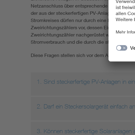
Netzanschluss über entsprechende Sicherungen b
der aus der steckerfertigen PV-Anlage zurückge
Stromkreises dürfen nur durch eine Elektrofach
Zweirichtungszählers vor, dessen Einbau ist abe
Zweirichtungszähler nachgerüstet werden, das ge
Stromverbrauch und die durch die steckerfertig
Diese Fragen stellen sich vor dem Anschluss ei
1. Sind steckerfertige PV-Anlagen in 
2. Darf ein Steckersolargerät einfach
3. Können steckerfertige Solaranlage