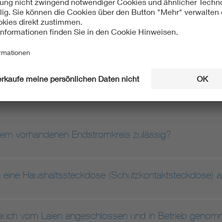
is zu den Haushaltssteckdosen verteilt. Die Sicherungen kön
speiste Strom berücksichtigt wird. Die Beurteilung und event
kraft vorgenommen werden. Der Betrieb einer steckerfertigen 
r nicht Voraussetzung zur Inbetriebnahme von steckerfertigen S
schieht automatisch durch den Messstellenbetreiber. Dieser Zä
e Solaranlage erzeugte Energie separat voneinander und eichr
nes Steckersolargerätes:
einem vorhandenen Endstromkreis zulässig?
 an eine Haushaltssteckdose (Schutzkontaktsteckdose)
n auch vom Laien angeschlossen und in Betrieb geno