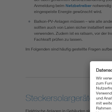
Anmeldung beim
Netzbetreiber
notwendig 
eingespeiste Energie gewünscht wird.
Balkon-PV-Anlagen müssen – wie alle ander
sollten auch von Laien sicher installiert w
verwenden. Zudem ist es ratsam, vor der Ins
Fachkraft prüfen zu lassen.
Im Folgenden sind häufig gestellte Fragen aufbe
Steckersolargeräte zu H
Elektrische Anlagen in Gebäuden sind auf eine 