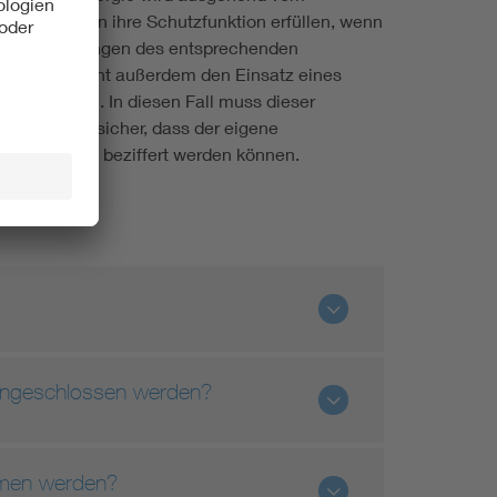
nen nur dann ihre Schutzfunktion erfüllen, wenn
uelle Anpassungen des entsprechenden
PV-Anlage sieht außerdem den Einsatz eines
olaranlagen. In diesen Fall muss dieser
hler stellt sicher, dass der eigene
echtskonform beziffert werden können.
 angeschlossen werden?
mmen werden?