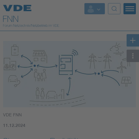
Top Themen
Fokusthemen
Energy
AI & Digital Trust
Health
Mobility
VDE FNN
Standards
11.12.2024
Weitere Themen