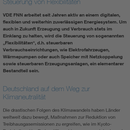
Steuerung von Flexibilitäten
Vom Netz zum System
VDE FNN arbeitet seit Jahren aktiv an einem digitalen,
flexiblen und weiterhin zuverlässigen Energiesystem. Um
Digitalisierung und Metering
auch in Zukunft Erzeugung und Verbrauch stets im
Einklang zu halten, wird die Steuerung von sogenannten
„Flexibilitäten“, d.h. steuerbaren
Versorgungsqualität Stromnetze
Verbrauchseinrichtungen, wie Elektrofahrzeugen,
Wärmepumpen oder auch Speicher mit Netzkoppelung
Innovative Netztechnologien
sowie steuerbaren Erzeugungsanlagen, ein elementarer
Bestandteil sein.
Umwelt- und Naturschutz
Deutschland auf dem Weg zur
Regelsetzung
Klimaneutralität
Die drastischen Folgen des Klimawandels haben Länder
weltweit dazu bewegt, Maßnahmen zur Reduktion von
Treibhausgasemissionen zu ergreifen, wie im Kyoto-